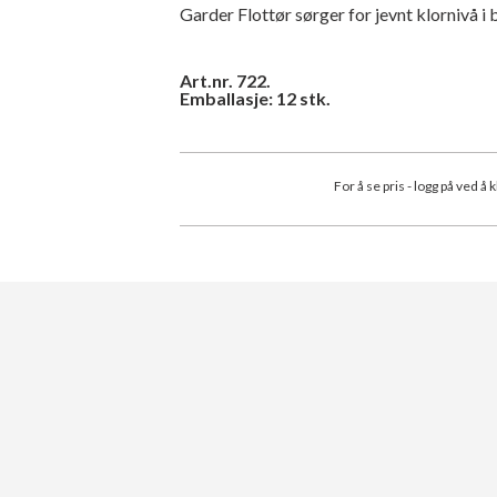
Garder Flottør sørger for jevnt klornivå i
Art.nr. 722.
Emballasje: 12 stk.
For å se pris - logg på ved å 