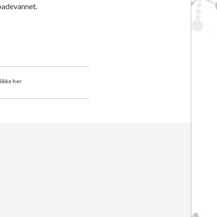
 badevannet.
klikke her