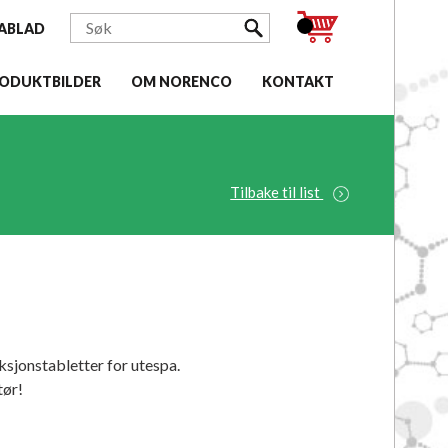
ABLAD
ODUKTBILDER
OM NORENCO
KONTAKT
Tilbake til list
sjonstabletter for utespa.
tør!