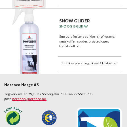
SNOW GLIDER
SNØ OG IS GLIR AV
Snø og is fester seg ikke i snøfresere,
snøskuffer, spader, brøyteploger,
trafikkskilt o.l.
For å se pris - logg på ved å klikke her
Norenco Norge AS
Teglverksveien 79, 3057 Solbergelva / Tel. 66 99 55 33 / E-
post:
norenco@norenco.no