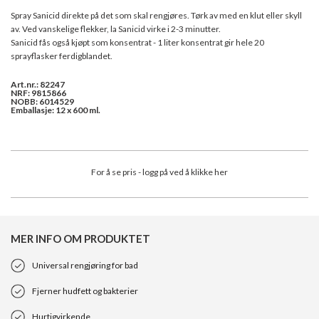
Spray Sanicid direkte på det som skal rengjøres. Tørk av med en klut eller skyll
av. Ved vanskelige flekker, la Sanicid virke i 2-3 minutter.
Sanicid fås også kjøpt som konsentrat - 1 liter konsentrat gir hele 20
sprayflasker ferdigblandet.
Art.nr.: 82247
NRF: 9815866
NOBB: 6014529
Emballasje: 12 x 600 ml.
For å se pris - logg på ved å klikke her
MER INFO OM PRODUKTET
Universal rengjøring for bad
Fjerner hudfett og bakterier
Hurtigvirkende