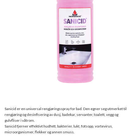
Sanicid er en universal rengjøringsspray for bad. Den egner seg utmerket til
rengjøring og desinfisering av dusj, badekar, servanter, toalett, vegg og
gulvfliser i våtrom.
Sanicid fjerner effektivt hudfett, bakterier, lukt, fotsopp, vortevirus,
microorganismer, flekker og annen smuss.