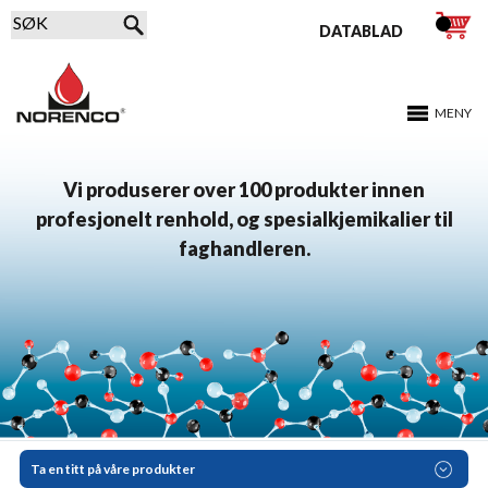
DATABLAD
MENY
Vi produserer over 100 produkter innen
profesjonelt renhold, og spesialkjemikalier til
faghandleren.
Ta en titt på våre produkter