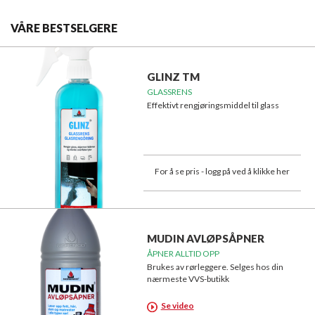
VÅRE BESTSELGERE
GLINZ TM
GLASSRENS
Effektivt rengjøringsmiddel til glass
For å se pris - logg på ved å klikke her
MUDIN AVLØPSÅPNER
ÅPNER ALLTID OPP
Brukes av rørleggere. Selges hos din
nærmeste VVS-butikk
Se video