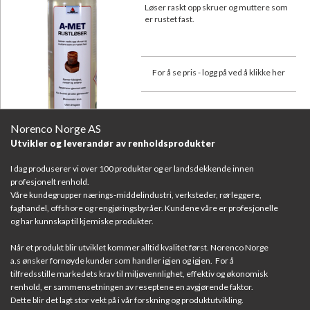
Løser raskt opp skruer og muttere som
er rustet fast.
For å se pris - logg på ved å klikke her
Norenco Norge AS
Utvikler og leverandør av renholdsprodukter
I dag produserer vi over 100 produkter og er landsdekkende innen
profesjonelt renhold.
Våre kundegrupper nærings-middelindustri, verksteder, rørleggere,
faghandel, offshore og rengjøringsbyråer. Kundene våre er profesjonelle
og har kunnskap til kjemiske produkter.
Når et produkt blir utviklet kommer alltid kvalitet først. Norenco Norge
a.s ønsker fornøyde kunder som handler igjen og igjen. For å
tilfredsstille markedets krav til miljøvennlighet, effektiv og økonomisk
renhold, er sammensetningen av reseptene en avgjørende faktor.
Dette blir det lagt stor vekt på i vår forskning og produktutvikling.