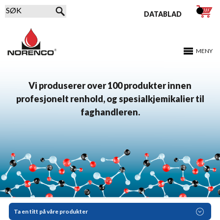
DATABLAD
MENY
Vi produserer over 100 produkter innen
profesjonelt renhold, og spesialkjemikalier til
faghandleren.
Ta en titt på våre produkter