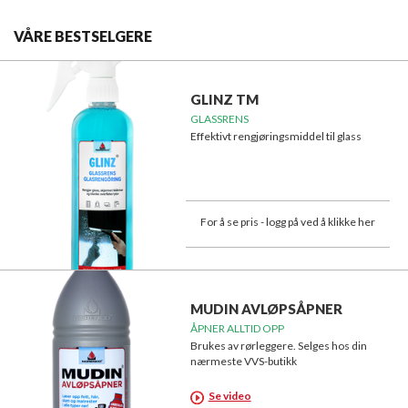
VÅRE BESTSELGERE
GLINZ TM
GLASSRENS
Effektivt rengjøringsmiddel til glass
For å se pris - logg på ved å klikke her
MUDIN AVLØPSÅPNER
ÅPNER ALLTID OPP
Brukes av rørleggere. Selges hos din
nærmeste VVS-butikk
Se video