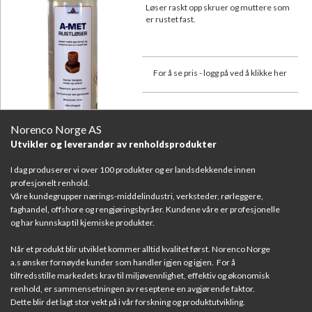
Løser raskt opp skruer og muttere som
er rustet fast.
For å se pris - logg på ved å klikke her
Norenco Norge AS
Utvikler og leverandør av renholdsprodukter
I dag produserer vi over 100 produkter og er landsdekkende innen
profesjonelt renhold.
Våre kundegrupper nærings-middelindustri, verksteder, rørleggere,
faghandel, offshore og rengjøringsbyråer. Kundene våre er profesjonelle
og har kunnskap til kjemiske produkter.
Når et produkt blir utviklet kommer alltid kvalitet først. Norenco Norge
a.s ønsker fornøyde kunder som handler igjen og igjen. For å
tilfredsstille markedets krav til miljøvennlighet, effektiv og økonomisk
renhold, er sammensetningen av reseptene en avgjørende faktor.
Dette blir det lagt stor vekt på i vår forskning og produktutvikling.