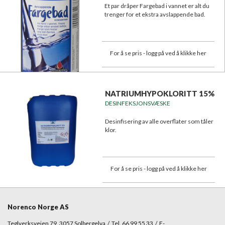
Et par dråper Fargebad i vannet er alt du
trenger for et ekstra avslappende bad.
For å se pris - logg på ved å klikke her
NATRIUMHYPOKLORITT 15%
DESINFEKSJONSVÆSKE
Desinfisering av alle overflater som tåler
klor.
For å se pris - logg på ved å klikke her
Norenco Norge AS
Teglverksveien 79, 3057 Solbergelva / Tel. 66 99 55 33 / E-