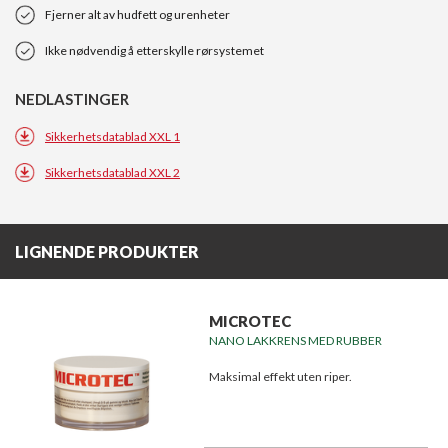
Fjerner alt av hudfett og urenheter
Ikke nødvendig å etterskylle rørsystemet
NEDLASTINGER
Sikkerhetsdatablad XXL 1
Sikkerhetsdatablad XXL 2
LIGNENDE PRODUKTER
MICROTEC
NANO LAKKRENS MED RUBBER
Maksimal effekt uten riper.