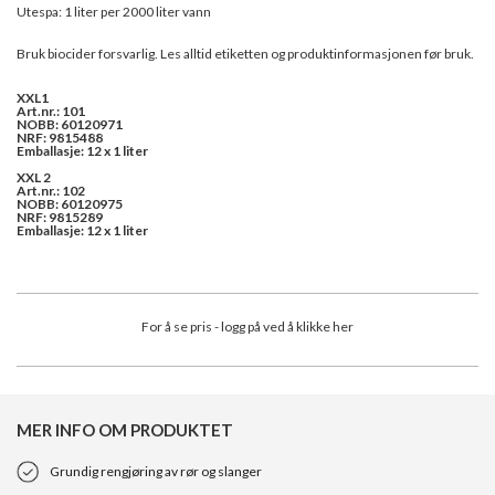
Utespa: 1 liter per 2000 liter vann
Bruk biocider forsvarlig. Les alltid etiketten og produktinformasjonen før bruk.
XXL1
Art.nr.: 101
NOBB: 60120971
NRF: 9815488
Emballasje: 12 x 1 liter
XXL 2
Art.nr.: 102
NOBB: 60120975
NRF: 9815289
Emballasje: 12 x 1 liter
For å se pris - logg på ved å klikke her
MER INFO OM PRODUKTET
Grundig rengjøring av rør og slanger