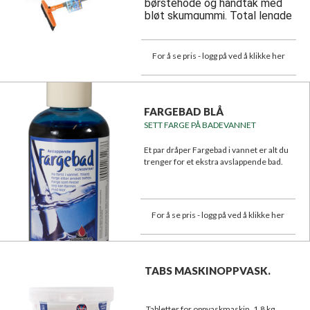
børstehode og håndtak med
bløt skumgummi. Total lengde
64 cm. Assorterte neonfarger.
For å se pris - logg på ved å klikke her
FARGEBAD BLÅ
SETT FARGE PÅ BADEVANNET
Et par dråper Fargebad i vannet er alt du
trenger for et ekstra avslappende bad.
For å se pris - logg på ved å klikke her
TABS MASKINOPPVASK.
Tabletter for oppvaskmaskin. 1,8 kg