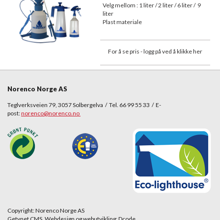
Velg mellom : 1 liter / 2 liter / 6 liter / 9
liter
Plast materiale
For å se pris - logg på ved å klikke her
Norenco Norge AS
Teglverksveien 79, 3057 Solbergelva / Tel. 66 99 55 33 / E-
post:
norenco@norenco.no
Copyright: Norenco Norge AS
Getynet CMS. Webdesign og webutvikling: Dcode