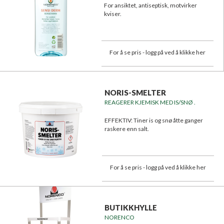
For ansiktet, antiseptisk, motvirker
kviser.
For å se pris - logg på ved å klikke her
NORIS-SMELTER
REAGERER KJEMISK MED IS/SNØ .
EFFEKTIV: Tiner is og snø åtte ganger
raskere enn salt.
For å se pris - logg på ved å klikke her
BUTIKKHYLLE
NORENCO