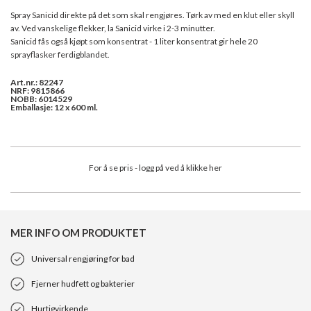
Spray Sanicid direkte på det som skal rengjøres. Tørk av med en klut eller skyll
av. Ved vanskelige flekker, la Sanicid virke i 2-3 minutter.
Sanicid fås også kjøpt som konsentrat - 1 liter konsentrat gir hele 20
sprayflasker ferdigblandet.
Art.nr.: 82247
NRF: 9815866
NOBB: 6014529
Emballasje: 12 x 600 ml.
For å se pris - logg på ved å klikke her
MER INFO OM PRODUKTET
Universal rengjøring for bad
Fjerner hudfett og bakterier
Hurtigvirkende