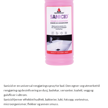
Sanicid er en universal rengjøringsspray for bad. Den egner seg utmerket til
rengjøring og desinfisering av dusj, badekar, servanter, toalett, vegg og
gulvfliser i våtrom.
Sanicid fjerner effektivt hudfett, bakterier, lukt, fotsopp, vortevirus,
microorganismer, flekker og annen smuss.