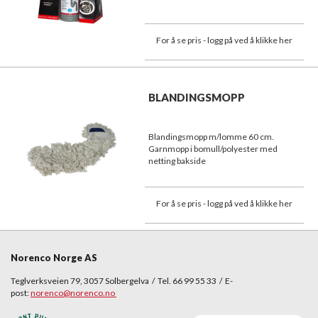
For å se pris - logg på ved å klikke her
BLANDINGSMOPP
Blandingsmopp m/lomme 60 cm.
Garnmopp i bomull/polyester med
netting bakside
For å se pris - logg på ved å klikke her
Norenco Norge AS
Teglverksveien 79, 3057 Solbergelva / Tel. 66 99 55 33 / E-
post:
norenco@norenco.no