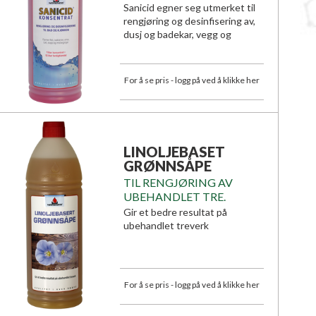
Sanicid egner seg utmerket til
rengjøring og desinfisering av,
dusj og badekar, vegg og
gulvfliser i våtrom.
For å se pris - logg på ved å klikke her
LINOLJEBASET
GRØNNSÅPE
TIL RENGJØRING AV
UBEHANDLET TRE.
Gir et bedre resultat på
ubehandlet treverk
For å se pris - logg på ved å klikke her