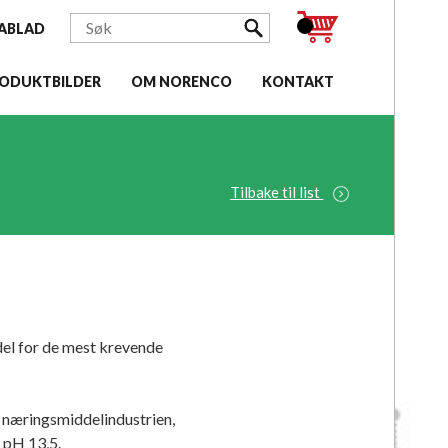
ABLAD
ODUKTBILDER
OM NORENCO
KONTAKT
Tilbake til list
del for de mest krevende
 i næringsmiddelindustrien,
. pH 13,5.