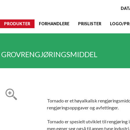
DAT
PRODUKTER
FORHANDLERE
PRISLISTER
LOGO/PR
G GROVRENGJØRINGSMIDDEL
Tornado er et høyalkalisk rengjøringsmid
rengjøringsoppgaver og avfettinger.
Tornado er spesielt utviklet til rengjøring
men egner seg også til annen type industri