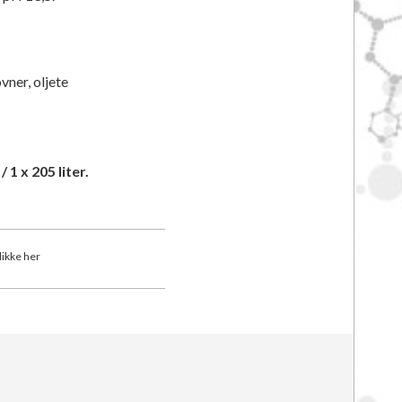
vner, oljete
/ 1 x 205 liter.
klikke her