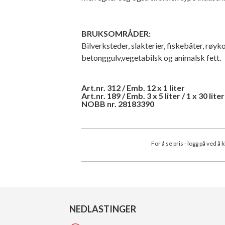
BRUKSOMRÅDER:
Bilverksteder, slakterier, fiskebåter, røyko
betonggulv,vegetabilsk og animalsk fett.
Art.nr. 312 / Emb. 12 x 1 liter
Art.nr. 189 / Emb. 3 x 5 liter / 1 x 30 liter 
NOBB nr. 28183390
For å se pris - logg på ved å 
NEDLASTINGER