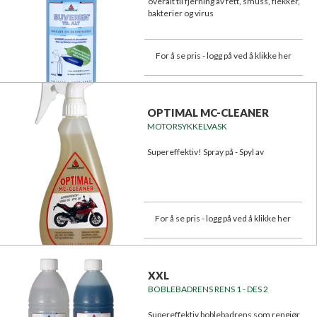
overalt til fjerning av fett, smuss, flekker,
bakterier og virus
For å se pris - logg på ved å klikke her
OPTIMAL MC-CLEANER
MOTORSYKKELVASK
Supereffektiv! Spray på - Spyl av
For å se pris - logg på ved å klikke her
XXL
BOBLEBADRENS RENS 1 - DES 2
Supereffektiv boblebadrens som rengjør