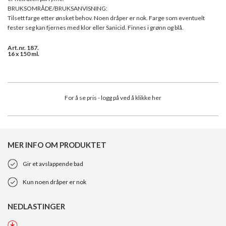
BRUKSOMRÅDE/BRUKSANVISNING:
Tilsett farge etter ønsket behov. Noen dråper er nok. Farge som eventuelt
fester seg kan fjernes med klor eller Sanicid. Finnes i grønn og blå.
Art.nr. 187.
16 x 150 ml.
For å se pris - logg på ved å klikke her
MER INFO OM PRODUKTET
Gir et avslappende bad
Kun noen dråper er nok
NEDLASTINGER