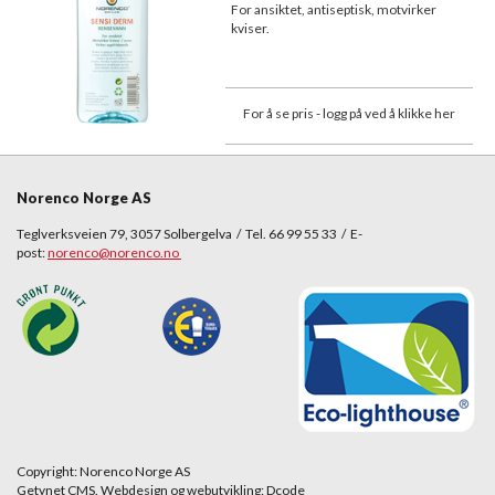
For ansiktet, antiseptisk, motvirker
kviser.
For å se pris - logg på ved å klikke her
Norenco Norge AS
Teglverksveien 79, 3057 Solbergelva / Tel. 66 99 55 33 / E-
post:
norenco@norenco.no
Copyright: Norenco Norge AS
Getynet CMS. Webdesign og webutvikling: Dcode