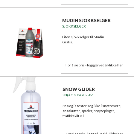
MUDIN SJOKKSELGER
SJOKKSELGER
Liten sjokkselger til Mudin.
Gratis.
For å se pris - logg på ved å klikke her
SNOW GLIDER
SNØ OG IS GLIR AV
Snø og is fester seg ikke i snøfresere,
snøskuffer, spader, brøyteploger,
trafikkskilt o.l.
For å se pris - logg på ved å klikke her