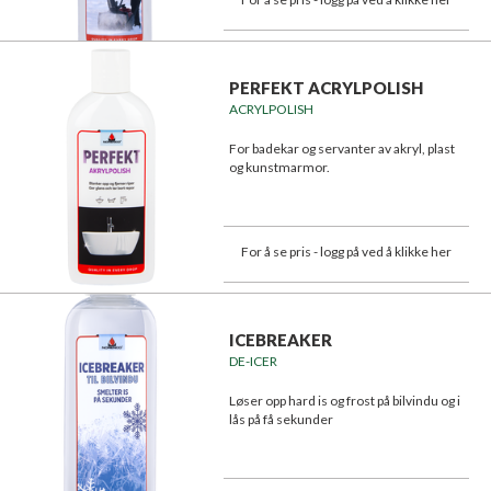
PERFEKT ACRYLPOLISH
ACRYLPOLISH
For badekar og servanter av akryl, plast
og kunstmarmor.
For å se pris - logg på ved å klikke her
ICEBREAKER
DE-ICER
Løser opp hard is og frost på bilvindu og i
lås på få sekunder