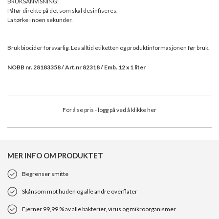
BRUKSANVISNING:
Påfør direkte på det som skal desinfiseres.
La tørke i noen sekunder.
Bruk biocider forsvarlig. Les alltid etiketten og produktinformasjonen før bruk.
NOBB nr. 28183358 / Art.nr 82318 / Emb. 12 x 1 liter
For å se pris - logg på ved å klikke her
MER INFO OM PRODUKTET
Begrenser smitte
Skånsom mot huden og alle andre overflater
Fjerner 99,99 % av alle bakterier, virus og mikroorganismer