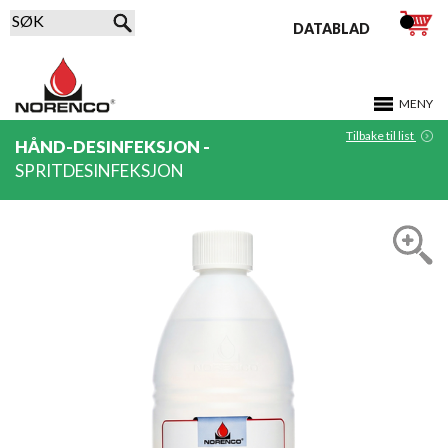
DATABLAD
MENY
Tilbake til list
HÅND-DESINFEKSJON -
SPRITDESINFEKSJON