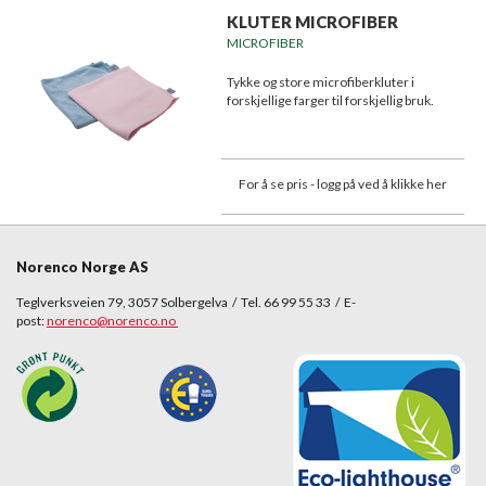
KLUTER MICROFIBER
MICROFIBER
Tykke og store microfiberkluter i
forskjellige farger til forskjellig bruk.
For å se pris - logg på ved å klikke her
Norenco Norge AS
Teglverksveien 79, 3057 Solbergelva / Tel. 66 99 55 33 / E-
post:
norenco@norenco.no