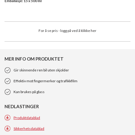
Emballasje: 15 x 500 ml
For å se pris - logg på ved å klikke her
MER INFO OM PRODUKTET
Gir skinnende ren bil uten skjolder
Effektiv mot fingermerker og trafikkfilm
Kan brukes på glass
NEDLASTINGER
Produktdatablad
Sikkerhetsdatablad