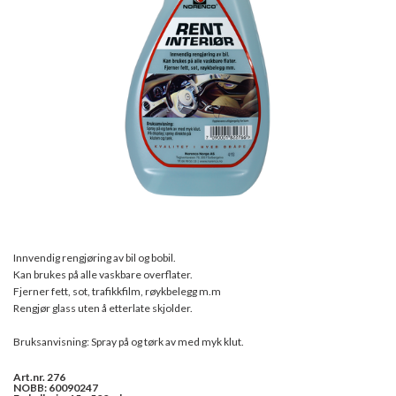
Innvendig rengjøring av bil og bobil.
Kan brukes på alle vaskbare overflater.
Fjerner fett, sot, trafikkfilm, røykbelegg m.m
Rengjør glass uten å etterlate skjolder.
Bruksanvisning: Spray på og tørk av med myk klut.
Art.nr. 276
NOBB: 60090247