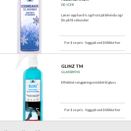
DE-ICER
Løser opp hard is og frost på bilvindu og i
lås på få sekunder
For å se pris - logg på ved å klikke her
GLINZ TM
GLASSRENS
Effektivt rengjøringsmiddel til glass
For å se pris - logg på ved å klikke her