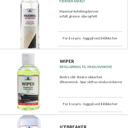
FJERNER ASFALT
Maximal Avfetting fjerner
asfalt, grease, olje og fett
For å se pris - logg på ved å klikke her
WIPER
RENGJØRING TIL VINDUSVISKERE
Bedre sikt- Bedre sikkerhet
Økonomisk - Spar skift av vindusviskerne
For å se pris - logg på ved å klikke her
ICEBREAKER